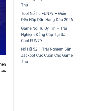
Thủ
Tool Nổ Hũ FUN79 – Điểm
Đến Hấp Dẫn Hàng Đầu 2026
Game Nổ Hũ Uy Tín – Trải
Nghiệm Đẳng Cấp Tại Sân
Chơi FUN79
Nổ Hũ 52 – Trải Nghiệm Săn
Jackpot Cực Cuốn Cho Game
Thủ
 nền
 tốc