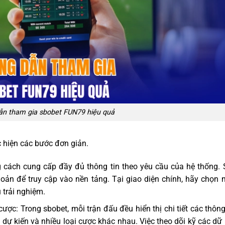
n tham gia sbobet FUN79 hiệu quả
c hiện các bước đơn giản.
g cách cung cấp đầy đủ thông tin theo yêu cầu của hệ thống.
hoản để truy cập vào nền tảng. Tại giao diện chính, hãy chọn
 trải nghiệm.
ợc: Trong sbobet, mỗi trận đấu đều hiển thị chi tiết các thông
nh dự kiến và nhiều loại cược khác nhau. Việc theo dõi kỹ các dữ 