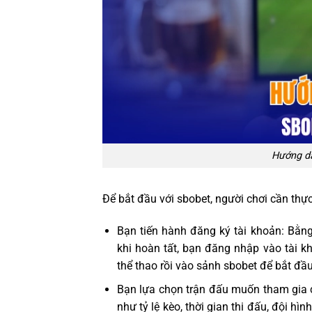
Hướng dẫ
Để bắt đầu với sbobet, người chơi cần thự
Bạn tiến hành đăng ký tài khoản: Bằn
khi hoàn tất, bạn đăng nhập vào tài k
thể thao rồi vào sảnh sbobet để bắt đầu
Bạn lựa chọn trận đấu muốn tham gia cư
như tỷ lệ kèo, thời gian thi đấu, đội hì