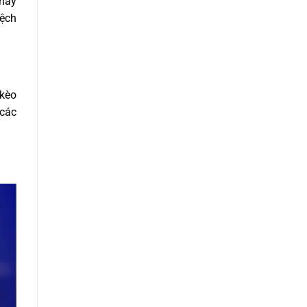
 này
lệch
 kèo
 các