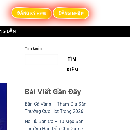
ĐĂNG KÝ +79K
ĐĂNG NHẬP
NG DẪN
Tìm kiếm
TÌM
KIẾM
Bài Viết Gần Đây
Bắn Cá Vàng – Tham Gia Săn
Thưởng Cực Hot Trong 2026
Nổ Hũ Bắn Cá – 10 Mẹo Săn
Thưởng Hấp Dẫn Cho Game