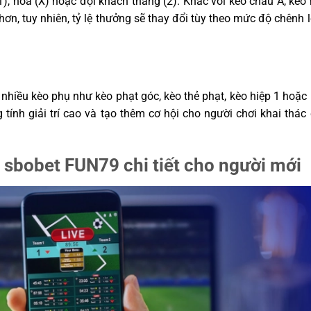
1), hòa (X) hoặc đội khách thắng (2). Khác với kèo châu Á, kèo
hơn, tuy nhiên, tỷ lệ thưởng sẽ thay đổi tùy theo mức độ chênh 
nhiều kèo phụ như kèo phạt góc, kèo thẻ phạt, kèo hiệp 1 hoặc
tính giải trí cao và tạo thêm cơ hội cho người chơi khai thác
sbobet FUN79 chi tiết cho người mới