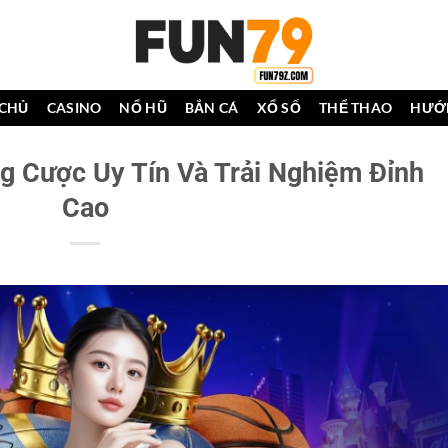
 CHỦ
CASINO
NỔ HŨ
BẮN CÁ
XỔ SỐ
THỂ THAO
HƯỚ
 Cược Uy Tín Và Trải Nghiệm Đỉnh
Cao