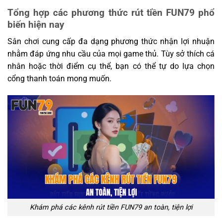
Tổng hợp các phương thức rút tiền FUN79 phổ
biến hiện nay
Sân chơi cung cấp đa dạng phương thức nhận lợi nhuận
nhằm đáp ứng nhu cầu của mọi game thủ. Tùy sở thích cá
nhân hoặc thời điểm cụ thể, bạn có thể tự do lựa chọn
cổng thanh toán mong muốn.
Khám phá các kênh rút tiền FUN79 an toàn, tiện lợi