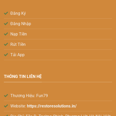
Đăng Ký
Đăng Nhập
Nạp Tiền
Rút Tiền
Tải App
THÔNG TIN LIÊN HỆ
Thương Hiệu: Fun79
Website:
https://restoresolutions.in/