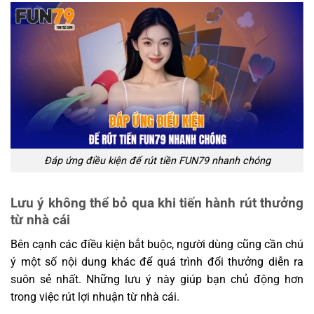
Đáp ứng điều kiện để rút tiền FUN79 nhanh chóng
Lưu ý không thể bỏ qua khi tiến hành rút thưởng
từ nhà cái
Bên cạnh các điều kiện bắt buộc, người dùng cũng cần chú
ý một số nội dung khác để quá trình đổi thưởng diễn ra
suôn sẻ nhất. Những lưu ý này giúp bạn chủ động hơn
trong việc rút lợi nhuận từ nhà cái.