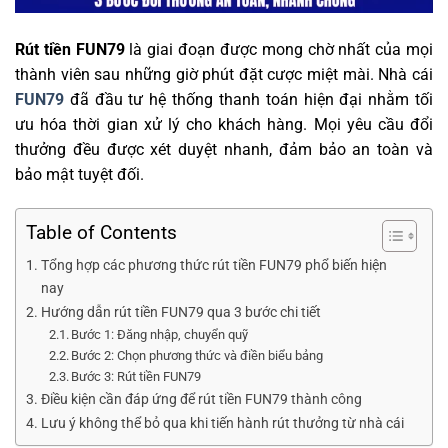
Rút tiền FUN79
là giai đoạn được mong chờ nhất của mọi
thành viên sau những giờ phút đặt cược miệt mài. Nhà cái
FUN79
đã đầu tư hệ thống thanh toán hiện đại nhằm tối
ưu hóa thời gian xử lý cho khách hàng. Mọi yêu cầu đổi
thưởng đều được xét duyệt nhanh, đảm bảo an toàn và
bảo mật tuyệt đối.
Table of Contents
Tổng hợp các phương thức rút tiền FUN79 phổ biến hiện
nay
Hướng dẫn rút tiền FUN79 qua 3 bước chi tiết
Bước 1: Đăng nhập, chuyển quỹ
Bước 2: Chọn phương thức và điền biểu bảng
Bước 3: Rút tiền FUN79
Điều kiện cần đáp ứng để rút tiền FUN79 thành công
Lưu ý không thể bỏ qua khi tiến hành rút thưởng từ nhà cái