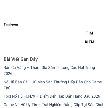
Tìm kiếm
TÌM
KIẾM
Bài Viết Gần Đây
Bắn Cá Vàng – Tham Gia Săn Thưởng Cực Hot Trong
2026
Nổ Hũ Bắn Cá – 10 Mẹo Săn Thưởng Hấp Dẫn Cho Game
Thủ
Tool Nổ Hũ FUN79 – Điểm Đến Hấp Dẫn Hàng Đầu 2026
Game Nổ Hũ Uy Tín – Trải Nghiệm Đẳng Cấp Tại Sân Chơi