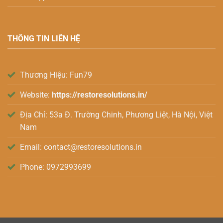
THÔNG TIN LIÊN HỆ
Thương Hiệu: Fun79
Website:
https://restoresolutions.in/
Địa Chỉ:
53a Đ. Trường Chinh, Phương Liệt, Hà Nội, Việt
Nam
Email:
contact@restoresolutions.in
Phone: 0972993699