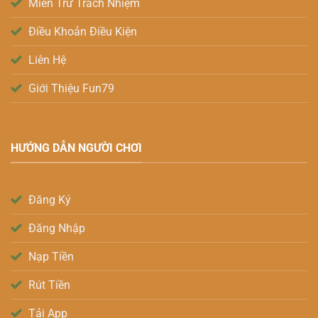
Miễn Trừ Trách Nhiệm
Điều Khoản Điều Kiện
Liên Hệ
Giới Thiệu Fun79
HƯỚNG DẪN NGƯỜI CHƠI
Đăng Ký
Đăng Nhập
Nạp Tiền
Rút Tiền
Tải App