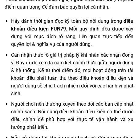
điểm quan trọng để đảm bảo quyền lợi cá nhân.
Hãy dành thời gian đọc kỹ toàn bộ nội dung trong
điều
khoản điều kiện FUN79
: Mỗi quy định đều được xây
dựng với mục đích rõ ràng, liên quan trực tiếp đến
quyền lợi & nghĩa vụ của người dùng.
Cần nhận thức rõ giá trị pháp lý khi nhấn xác nhận đồng
ý: Đây được xem là cam kết chính thức giữa người dùng
& hệ thống. Kể từ thời điểm đó, mọi hoạt động trên tài
khoản đều phải tuân thủ theo điều khoản điều kiện và
người dùng sẽ chịu trách nhiệm đối với các hành vi phát
sinh.
Người chơi nên thường xuyên theo dõi các bản cập nhật
chính sách: Nội dung điều khoản điều kiện có thể được
điều chỉnh để phù hợp với thực tế vận hành và xu
hướng phát triển.
Hãy sử dụng tài khoản minh bạch và đúng mục đích: