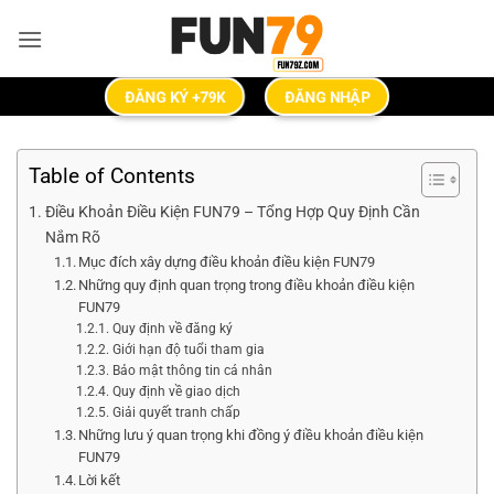
Bỏ
qua
nội
dung
ĐĂNG KÝ +79K
ĐĂNG NHẬP
Table of Contents
Điều Khoản Điều Kiện FUN79 – Tổng Hợp Quy Định Cần
Nắm Rõ
Mục đích xây dựng điều khoản điều kiện FUN79
Những quy định quan trọng trong điều khoản điều kiện
FUN79
Quy định về đăng ký
Giới hạn độ tuổi tham gia
Bảo mật thông tin cá nhân
Quy định về giao dịch
Giải quyết tranh chấp
Những lưu ý quan trọng khi đồng ý điều khoản điều kiện
FUN79
Lời kết