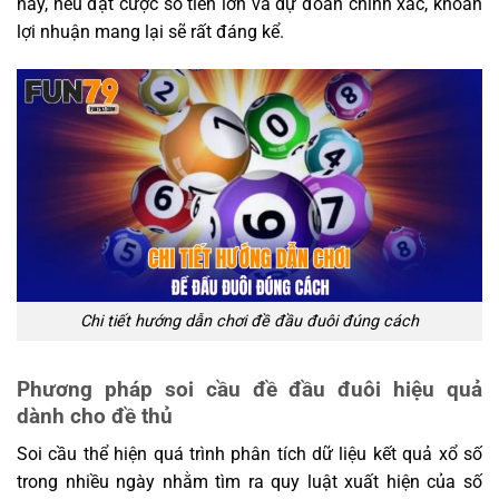
này, nếu đặt cược số tiền lớn và dự đoán chính xác, khoản
lợi nhuận mang lại sẽ rất đáng kể.
Chi tiết hướng dẫn chơi đề đầu đuôi đúng cách
Phương pháp soi cầu đề đầu đuôi hiệu quả
dành cho đề thủ
Soi cầu thể hiện quá trình phân tích dữ liệu kết quả xổ số
trong nhiều ngày nhằm tìm ra quy luật xuất hiện của số