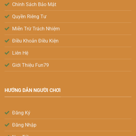
Chính Sách Bảo Mật
Quyền Riêng Tư
Miễn Trừ Trách Nhiệm
Điều Khoản Điều Kiện
Liên Hệ
Giới Thiệu Fun79
HƯỚNG DẪN NGƯỜI CHƠI
Đăng Ký
Đăng Nhập