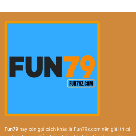
Fun79
hay còn gọi cách khác là Fun79z.com nền giải trí cá