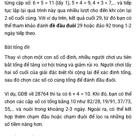
từng cặp số: 6 + 5 = 11 (lấy 1), 5 + 4 = 9, 4 + 3 = 7,… và tiếp
tục lặp lại quá trình này qua nhiều lượt cho đến khi còn lại
2 số cuối cùng. Với ví dụ trên, kết quả cuối 29, từ đó bạn có
thể tham khảo đánh
đề đầu đuôi
29 hoặc đảo 92 trong 1-2
ngày tiếp theo.
Bắt tổng đề
Thay vì chọn một con số cố định, nhiều người chơi ưu tiên
bắt tổng để tăng cơ hội trúng và giảm rủi ro. Người chơi lấy
hai số cuối của giải đặc biệt rồi cộng lại để xác định tổng,
sau đó chọn các số có cùng tổng để đánh đầu đuôi.
Ví dụ, GĐB về 28764 thì ta có 6 + 4 = 10. Khi đó, bạn có thể
chọn các cặp số có tổng bằng 10 như 82/28, 19/91, 37/73,
55,… và nuôi trong khoảng 2-3 ngày. Ngoài ra, có thể kết
hợp thêm chạm đầu hoặc chạm đuôi để lọc ra những bộ
số tiềm năng hơn.