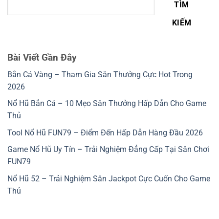
TÌM
KIẾM
Bài Viết Gần Đây
Bắn Cá Vàng – Tham Gia Săn Thưởng Cực Hot Trong
2026
Nổ Hũ Bắn Cá – 10 Mẹo Săn Thưởng Hấp Dẫn Cho Game
Thủ
Tool Nổ Hũ FUN79 – Điểm Đến Hấp Dẫn Hàng Đầu 2026
Game Nổ Hũ Uy Tín – Trải Nghiệm Đẳng Cấp Tại Sân Chơi
FUN79
Nổ Hũ 52 – Trải Nghiệm Săn Jackpot Cực Cuốn Cho Game
Thủ