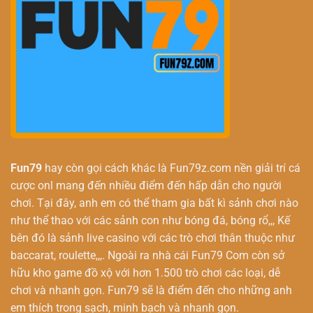
Fun79
hay còn gọi cách khác là Fun79z.com nền giải trí cá
cược onl mang đến nhiều điểm đến hấp dẫn cho người
chơi. Tại đây, anh em có thể tham gia bất kì sảnh chơi nào
như thể thao với các sảnh con như bóng đá, bóng rổ,,, Kế
bên đó là sảnh live casino với các trò chơi thân thuộc như
baccarat, roulette,,,. Ngoài ra nhà cái Fun79 Com còn sở
hữu kho game đồ xộ với hơn 1.500 trò chơi các loại, dễ
chơi và nhanh gọn. Fun79 sẽ là điểm đến cho những anh
em thích trong sạch, minh bạch và nhanh gọn.