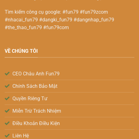
Tìm kiếm công cụ google: #fun79 #fun79zcom
#nhacai_fun79 #dangki_fun79 #dangnhap_fun79
#the_thao_fun79 #fun79com
VỀ CHÚNG TÔI
CEO Châu Anh Fun79
Chính Sách Bảo Mật
Quyền Riêng Tư
Miễn Trừ Trách Nhiệm
Điều Khoản Điều Kiện
Liên Hệ