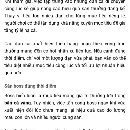
Khi tham gia, việc tập trung vào những đàn cá di chuyển
cùng lúc sẽ giúp nâng cao hiệu quả săn thưởng đáng kể.
Thay vì tiêu tốn nhiều đạn cho từng mục tiêu riêng lẻ,
người chơi có thể tận dụng khả năng xuyên mục tiêu để gia
tăng tỷ lệ hạ cá.
Các đàn cá xuất hiện theo hàng hoặc theo vòng tròn
thường mang đến cơ hội nhận xu liên tục. Nếu canh đúng
thời điểm, chỉ với một lượng đạn vừa phải, bạn vẫn có thể
tiêu diệt nhiều mục tiêu cùng lúc và tối ưu lợi nhuận hiệu
quả hơn.
Săn boss đúng thời điểm
Boss biển luôn là mục tiêu mang giá trị thưởng lớn trong
bắn cá vàng
. Tuy nhiên, việc tấn công boss ngay khi vừa
xuất hiện đôi lúc chưa mang lại hiệu quả cao do lượng
máu còn lớn và nhiều người cùng săn.