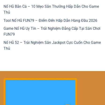
Nổ Hũ Bắn Cá – 10 Mẹo Săn Thưởng Hấp Dẫn Cho Game
Thủ
Tool Nổ Hũ FUN79 – Điểm Đến Hấp Dẫn Hàng Đầu 2026
Game Nổ Hũ Uy Tín – Trải Nghiệm Đẳng Cấp Tại Sân Chơi
FUN79
Nổ Hũ 52 – Trải Nghiệm Săn Jackpot Cực Cuốn Cho Game
Thủ