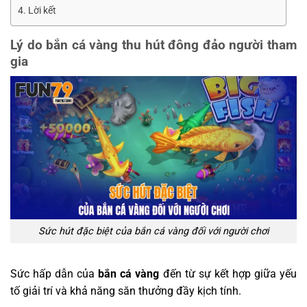
Lời kết
Lý do bắn cá vàng thu hút đông đảo người tham
gia
Sức hút đặc biệt của bắn cá vàng đối với người chơi
Sức hấp dẫn của
bắn cá vàng
đến từ sự kết hợp giữa yếu
tố giải trí và khả năng săn thưởng đầy kịch tính.