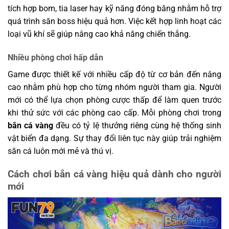
tích hợp bom, tia laser hay kỹ năng đóng băng nhằm hỗ trợ
quá trình săn boss hiệu quả hơn. Việc kết hợp linh hoạt các
loại vũ khí sẽ giúp nâng cao khả năng chiến thắng.
Nhiều phòng chơi hấp dẫn
Game được thiết kế với nhiều cấp độ từ cơ bản đến nâng
cao nhằm phù hợp cho từng nhóm người tham gia. Người
mới có thể lựa chọn phòng cược thấp để làm quen trước
khi thử sức với các phòng cao cấp. Mỗi phòng chơi trong
bắn cá vàng
đều có tỷ lệ thưởng riêng cùng hệ thống sinh
vật biển đa dạng. Sự thay đổi liên tục này giúp trải nghiệm
săn cá luôn mới mẻ và thú vị.
Cách chơi bắn cá vàng hiệu quả dành cho người
mới