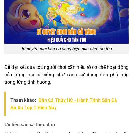
Bí quyết chơi bắn cá vàng hiệu quả cho tân thủ
Để đạt kết quả tốt, người chơi cần hiểu rõ cơ chế hoạt động
của từng loại cá cũng như cách sử dụng đạn phù hợp
trong từng tình huống.
Tham khảo:
Bắn Cá Thủy Hử - Hành Trình Săn Cá
Ăn Xu Top 1 Hiện Nay
Ưu tiên săn cá theo đàn