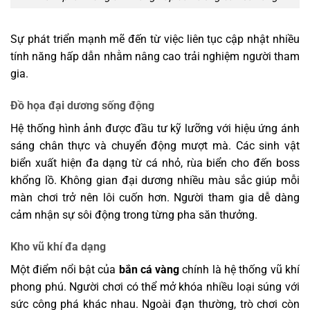
Sự phát triển mạnh mẽ đến từ việc liên tục cập nhật nhiều
tính năng hấp dẫn nhằm nâng cao trải nghiệm người tham
gia.
Đồ họa đại dương sống động
Hệ thống hình ảnh được đầu tư kỹ lưỡng với hiệu ứng ánh
sáng chân thực và chuyển động mượt mà. Các sinh vật
biển xuất hiện đa dạng từ cá nhỏ, rùa biển cho đến boss
khổng lồ. Không gian đại dương nhiều màu sắc giúp mỗi
màn chơi trở nên lôi cuốn hơn. Người tham gia dễ dàng
cảm nhận sự sôi động trong từng pha săn thưởng.
Kho vũ khí đa dạng
Một điểm nổi bật của
bắn cá vàng
chính là hệ thống vũ khí
phong phú. Người chơi có thể mở khóa nhiều loại súng với
sức công phá khác nhau. Ngoài đạn thường, trò chơi còn