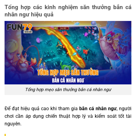
Tổng hợp các kinh nghiệm săn thưởng bắn cá
nhân ngư hiệu quả
Tổng hợp mẹo săn thưởng bắn cá nhân ngư
Để đạt hiệu quả cao khi tham gia
bắn cá nhân ngư
, người
chơi cần áp dụng chiến thuật hợp lý và kiểm soát tốt tài
nguyên.