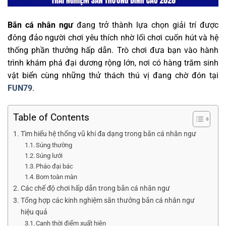
Bắn cá nhân ngư
đang trở thành lựa chọn giải trí được
đông đảo người chơi yêu thích nhờ lối chơi cuốn hút và hệ
thống phần thưởng hấp dẫn. Trò chơi đưa bạn vào hành
trình khám phá đại dương rộng lớn, nơi có hàng trăm sinh
vật biển cùng những thử thách thú vị đang chờ đón tại
FUN79
.
Table of Contents
Tìm hiểu hệ thống vũ khí đa dạng trong bắn cá nhân ngư
Súng thường
Súng lưới
Pháo đại bác
Bom toàn màn
Các chế độ chơi hấp dẫn trong bắn cá nhân ngư
Tổng hợp các kinh nghiệm săn thưởng bắn cá nhân ngư
hiệu quả
Canh thời điểm xuất hiện