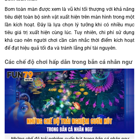
Bom toàn màn được xem là vũ khí tối thượng với khả năng
tiêu diệt toàn bộ sinh vật xuất hiện trên màn hình trong một
lần kích hoạt. Đây là lựa chọn lý tưởng khi có nhiều mục
tiêu giá trị xuất hiện cùng lúc. Tuy nhiên, chi phí sử dụng
khá cao nên người chơi cần cân nhắc thời điểm kích hoạt
để đạt hiệu quả tối đa và tránh lãng phí tài nguyên.
Các chế độ chơi hấp dẫn trong bắn cá nhân ngư
Những chế độ trải nghiệm cuốn hút trong bắn cá nhân ngư