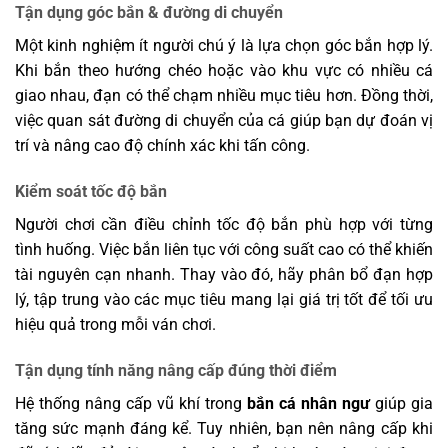
Tận dụng góc bắn & đường di chuyển
Một kinh nghiệm ít người chú ý là lựa chọn góc bắn hợp lý.
Khi bắn theo hướng chéo hoặc vào khu vực có nhiều cá
giao nhau, đạn có thể chạm nhiều mục tiêu hơn. Đồng thời,
việc quan sát đường di chuyển của cá giúp bạn dự đoán vị
trí và nâng cao độ chính xác khi tấn công.
Kiểm soát tốc độ bắn
Người chơi cần điều chỉnh tốc độ bắn phù hợp với từng
tình huống. Việc bắn liên tục với công suất cao có thể khiến
tài nguyên cạn nhanh. Thay vào đó, hãy phân bổ đạn hợp
lý, tập trung vào các mục tiêu mang lại giá trị tốt để tối ưu
hiệu quả trong mỗi ván chơi.
Tận dụng tính năng nâng cấp đúng thời điểm
Hệ thống nâng cấp vũ khí trong
bắn cá nhân ngư
giúp gia
tăng sức mạnh đáng kể. Tuy nhiên, bạn nên nâng cấp khi