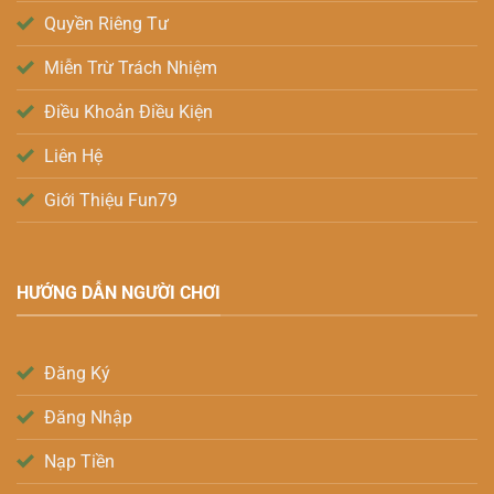
Quyền Riêng Tư
Miễn Trừ Trách Nhiệm
Điều Khoản Điều Kiện
Liên Hệ
Giới Thiệu Fun79
HƯỚNG DẪN NGƯỜI CHƠI
Đăng Ký
Đăng Nhập
Nạp Tiền