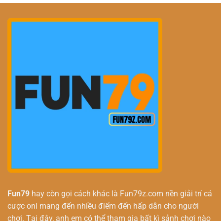
Fun79
hay còn gọi cách khác là Fun79z.com nền giải trí cá
cược onl mang đến nhiều điểm đến hấp dẫn cho người
chơi. Tại đây, anh em có thể tham gia bất kì sảnh chơi nào