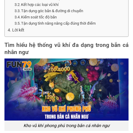
Kết hợp các loại vũ khí
Tận dụng góc bắn & đường di chuyển
Kiểm soát tốc độ bắn
Tận dụng tính năng nâng cấp đúng thời điểm
Lời kết
Tìm hiểu hệ thống vũ khí đa dạng trong bắn cá
nhân ngư
Kho vũ khí phong phú trong bắn cá nhân ngư